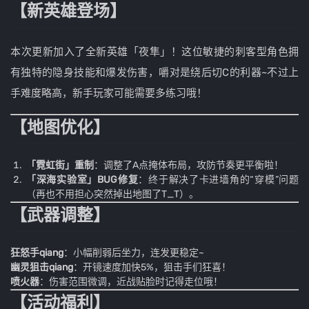
【新英雄登场】
本次更新加入了全新英雄「夜隼」！这位敏捷的刺客型角色拥
有独特的隐身技能和爆发伤害，嚼对是绕后切C的利器~不过上
手难度略高，新手玩家可能需要多练习哦！
【地图优化】
「霓虹街」重制
：调整了A点掩体布局，攻防节奏更平衡啦！
「深海实验室」BUG修复
：终于解决了卡进墙角的“穿模”问题
（再也不用担心突然掉出地图了T_T）。
【武器调整】
狂怒手qiang
：小幅削弱后坐力，连发更稳定~
幽灵狙击qiang
：开镜速度加快5%，狙击手们狂喜！
喷火器
：伤害范围微调，近战贴脸时记得走位哦！
【活动福利】