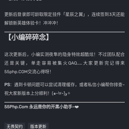
更新后登录即可龄取限定挂件「星辰之翼」，连续签到3天还能
解锁新英雄体验卡！冲冲冲！
【小编碎碎念】
这次更新后，小编实测夜隼的隐身特效超酷炫！不过团队配合
还是关键，单走容易被集火QAQ……大家更新完记得来
55php.COM交流心得呀！
PS
：遇到卡顿问题可以尝试清理缓存，或者私信小编帮你排查~
祝大家新版本上分顺利！(๑•̀ㅂ•́)و✧
55Php.Com 永远是你的开黑小助手~
❤️
无畏契约
版本更新