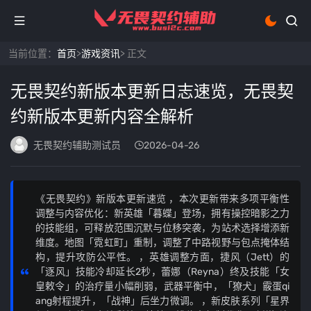
当前位置：
首页
>
游戏资讯
> 正文
无畏契约新版本更新日志速览，无畏契
约新版本更新内容全解析
无畏契约辅助测试员
2026-04-26
《无畏契约》新版本更新速览 ，本次更新带来多项平衡性
调整与内容优化：新英雄「暮蝶」登场，拥有操控暗影之力
的技能组，可释放范围沉默与位移突袭，为站术选择增添新
维度。地图「霓虹町」重制，调整了中路视野与包点掩体结
构，提升攻防公平性。 ，英雄调整方面，捷风（Jett）的
「逐风」技能冷却延长2秒，蕾娜（Reyna）终及技能「女
皇敕令」的治疗量小幅削弱，武器平衡中，「獠犬」霰蛋qi
ang射程提升，「战神」后坐力微调。 ，新皮肤系列「星界