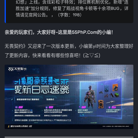
幻想」上线，含炫彩粒子特效；排位赛机制优化，新增“连
胜加速”加分规则，修复了观战视角卡顿等十余项BUG，详
情请见官网公告。 ，（字数：198）
亲爱的玩家们，大家好呀~这里是55PhP.Com的小编！
无畏契约》又迎来了一次版本更新，小编第yi时间为大家整理好
了更新内容，快来看看有哪些惊喜吧！(≧▽≦)