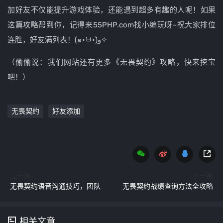
加好友不仅能提升游戏体验，还能遇到超多有趣的人呢！如果
这篇攻略帮到你，记得来55PHP.com找小编玩呀~祝大家排位
连胜，好友满列表！(๑•̀ㅂ•́)و✧
（偷偷说：我们网站还有更多《无畏契约》攻略，快来挖宝
吧！）
无畏契约
好友添加
上一篇
下一篇
无畏契约语音沟通技巧，团队致胜关键！无畏契约高效语音沟通，团队协作制胜法则
无畏契约战绩查询方法全攻略
相关文章