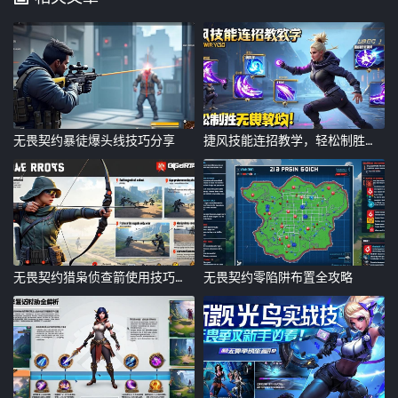
无畏契约暴徒爆头线技巧分享
捷风技能连招教学，轻松制胜无畏契约！捷风技能连招教学，无畏契约制胜指南
无畏契约猎枭侦查箭使用技巧与实战解析
无畏契约零陷阱布置全攻略