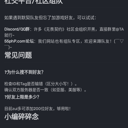
社交平台/社区组队
如果遇到默契队友但忘了加游戏好友，可以试试：
Discord/QQ群
：许多《无畏契约》社区会组织开黑，直接群里@TA
就行~
55phP.com论坛
：我们网站也有组队专区，欢迎来蹲队友！(￣▽
￣)~
常见问题
❓
为什么搜不到好友？
检查ID和Tag是否输错（区分大小写！）。
确认双方服务器是否一致（如亚服、美服等）。
❓
好友上限是多少？
目前zui多可添加200位好友，够用啦！
小编碎碎念