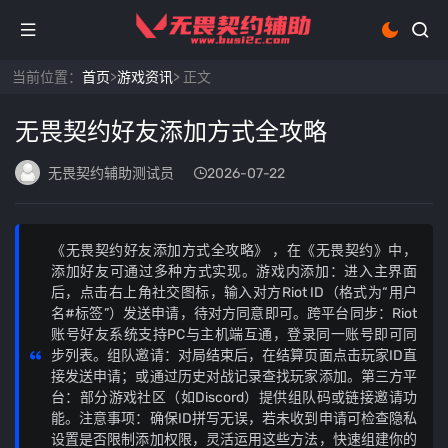
当前位置：
首页
>
游戏资讯
> 正文
无畏契约好友添加方式全攻略
无畏契约辅助测试员
2026-07-22
《无畏契约好友添加方式全攻略》 ，在《无畏契约》中，
添加好友可通过多种方式实现。游戏内添加：进入主界面
后，点击右上角社交图标，输入对方Riot ID（格式为“用户
名#标签”）发送申请，待对方同意即可。跨平台同步：Riot
账号好友系统支持PC与主机端互通，登录同一账号即可同
步列表。组队邀请：对局结束后，在结算页面点击玩家ID直
接发送申请；或通过历史对战记录查找玩家添加。第三方平
台：部分游戏社区（如Discord）提供组队码或链接邀请功
能。注意事项：确保ID拼写无误，若未收到申请可检查隐私
设置是否限制添加权限，灵活运用这些方法，快速组建你的